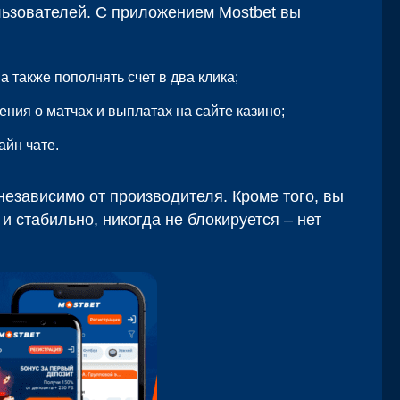
ьзователей. С приложением Mostbet вы
а также пополнять счет в два клика;
ния о матчах и выплатах на сайте казино;
айн чате.
езависимо от производителя. Кроме того, вы
 стабильно, никогда не блокируется – нет