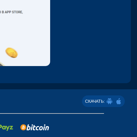
СКАЧАТЬ: