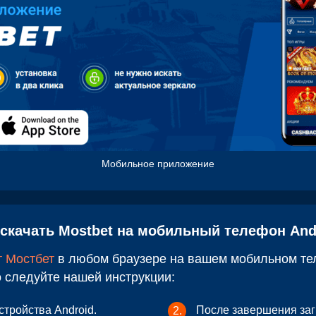
Мобильное приложение
 скачать Mostbet на мобильный телефон And
 Мостбет
в любом браузере на вашем мобильном тел
о следуйте нашей инструкции:
стройства Android.
После завершения загр